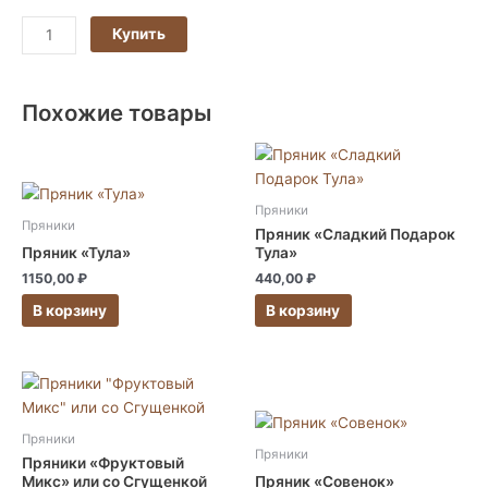
Купить
Похожие товары
Этот
товар
Этот
имеет
Пряники
товар
несколько
Пряники
Пряник «Сладкий Подарок
имеет
вариаций.
Пряник «Тула»
Тула»
несколько
Опции
1150,00
₽
440,00
₽
вариаций.
можно
В корзину
В корзину
Опции
выбрать
можно
на
выбрать
странице
Этот
на
товара.
товар
странице
Этот
имеет
товара.
Пряники
товар
несколько
Пряники
Пряники «Фруктовый
имеет
вариаций.
Микс» или со Cгущенкой
Пряник «Совенок»