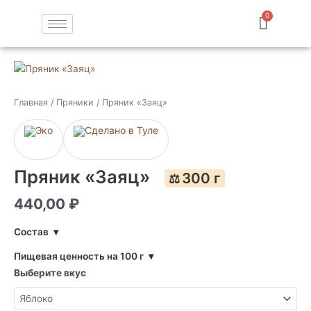
Перейти
к
содержимому
Количество
товара
Пряник
Главная
/
Пряники
/ Пряник «Заяц»
«Заяц»
Пряник «Заяц»
300 г
⚖️
440,00
₽
Состав
▾
Пищевая ценность на 100 г
▾
Выберите вкус