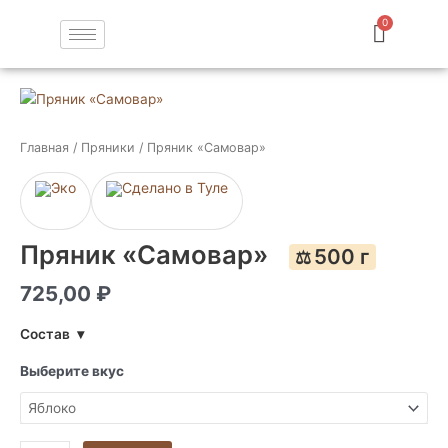
Перейти
к
содержимому
Количество
товара
Пряник
Главная
/
Пряники
/ Пряник «Самовар»
«Самовар»
Пряник «Самовар»
500 г
⚖️
725,00
₽
Состав
▾
Выберите вкус