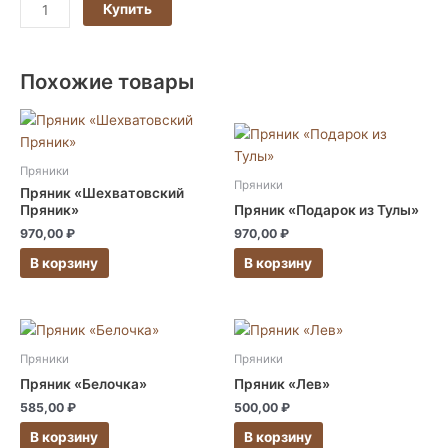
Купить
Похожие товары
Этот
Этот
товар
товар
имеет
Пряники
имеет
несколько
Пряники
Пряник «Шехватовский
несколько
вариаций.
Пряник»
Пряник «Подарок из Тулы»
вариаций.
Опции
970,00
₽
970,00
₽
Опции
можно
В корзину
В корзину
можно
выбрать
выбрать
на
на
странице
Этот
Этот
странице
товара.
товар
товар
товара.
Пряники
Пряники
имеет
имеет
Пряник «Белочка»
Пряник «Лев»
несколько
несколько
585,00
₽
500,00
₽
вариаций.
вариаций.
В корзину
В корзину
Опции
Опции