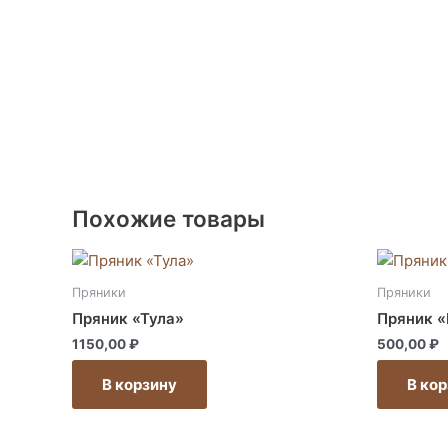
Похожие товары
Этот
товар
Пряники
Пряники
имеет
Пряник «Тула»
Пряник «
несколько
1150,00
₽
500,00
₽
вариаций.
Опции
В корзину
В ко
можно
выбрать