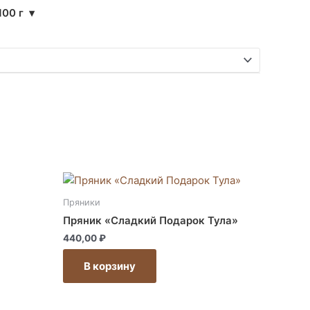
100 г
▾
Этот
товар
Пряники
имеет
Пряник «Сладкий Подарок Тула»
несколько
440,00
₽
вариаций.
Опции
В корзину
можно
выбрать