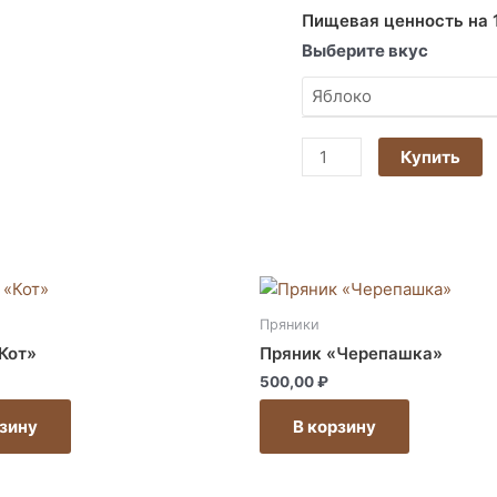
Пищевая ценность на 
Выберите вкус
Купить
Этот
Этот
товар
товар
Пряники
имеет
имеет
Кот»
Пряник «Черепашка»
несколько
несколько
500,00
₽
вариаций.
вариаций.
Опции
Опции
рзину
В корзину
можно
можно
выбрать
выбрать