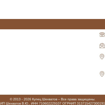
на
на
странице
странице
товара.
товара.
© 2013 - 2026 Купец Шехватов – Все права защищены.
ИП Шехватов В.Ю., ИНН 710602229107 ОГРНИП 313715427300191