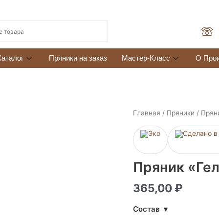
Каталог
Пряники на заказ
Мастер-Класс
О Про
Количество
Главная
/
Пряники
/ Прян
товара
Пряник
«Гелик»
Пряник «Ге
365,00
₽
Состав
▾