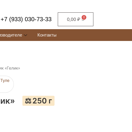
+7 (933) 030-73-33
0,00
₽
изводителе
Контакты
ик «Гелик»
лик»
250 г
⚖️