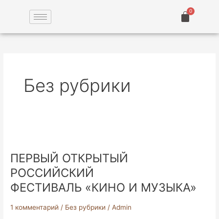
Перейти
к
содержимому
Без рубрики
ПЕРВЫЙ
ОТКРЫТЫЙ
ПЕРВЫЙ ОТКРЫТЫЙ
РОССИЙСКИЙ
ФЕСТИВАЛЬ «КИНО
РОССИЙСКИЙ
И
ФЕСТИВАЛЬ «КИНО И МУЗЫКА»
МУЗЫКА»
1 комментарий
/
Без рубрики
/
Admin